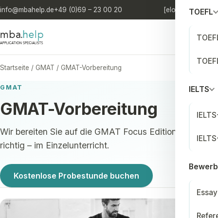
info@mbahelp.de
+49 (0)69 – 23 00 20
[elo'quia.]
DE
/
EN
TOEFL
TOEFL
TOEFL
Startseite
/
GMAT
/
GMAT-Vorbereitung
GMAT
IELTS
GMAT-Vorbereitung
IELTS
Wir bereiten Sie auf die GMAT Focus Edition vor. Aber
IELTS
richtig – im Einzelunterricht.
Bewerb
Kostenlose Probestunde buchen
Essay
Refer