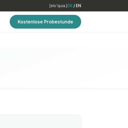
[elo'quia.]
DE
/
EN
Kostenlose Probestunde